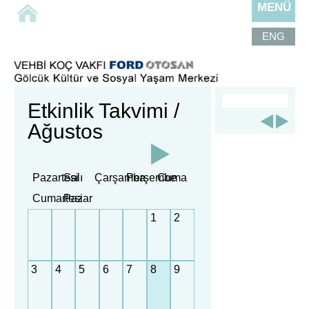
MENÜ
ENG
Etkinlik Takvimi /
Ağustos
Pazartesi
Salı
Çarşamba
Perşembe
Cuma
Cumartesi
Pazar
1
2
3
4
5
6
7
8
9