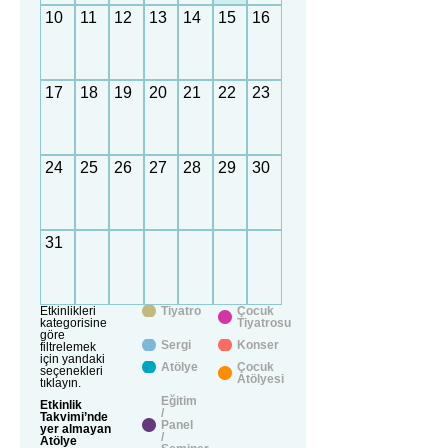
10
11
12
13
14
15
16
17
18
19
20
21
22
23
24
25
26
27
28
29
30
31
Etkinlikleri
Tiyatro
Çocuk
kategorisine
Tiyatrosu
göre
Sergi
Konser
filtrelemek
için yandaki
Atölye
Çocuk
seçenekleri
Atölyesi
tıklayın.
Eğitim
Etkinlik
/
Takvimi’nde
Panel
yer almayan
/
Atölye